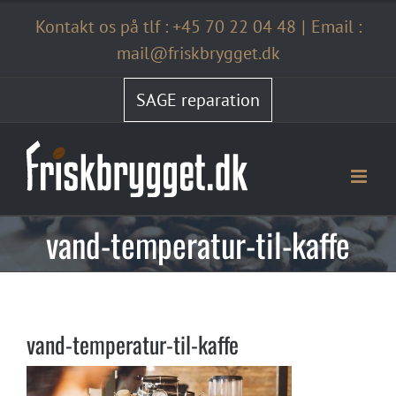
Skip
Kontakt os på tlf :
+45 70 22 04 48
|
Email :
to
content
mail@friskbrygget.dk
SAGE reparation
vand-temperatur-til-kaffe
vand-temperatur-til-kaffe