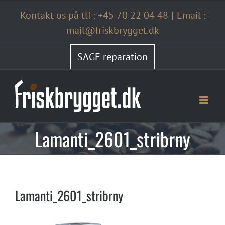
Skip
Kontakt os på tlf :
+45 70 22 04 48
|
Email :
to
content
mail@friskbrygget.dk
SAGE reparation
Lamanti_2601_stribrny
Lamanti_2601_stribrny