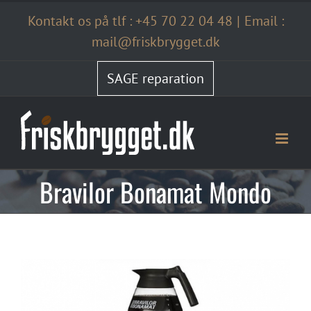
Skip
Kontakt os på tlf :
+45 70 22 04 48
|
Email :
to
content
mail@friskbrygget.dk
SAGE reparation
Bravilor Bonamat Mondo