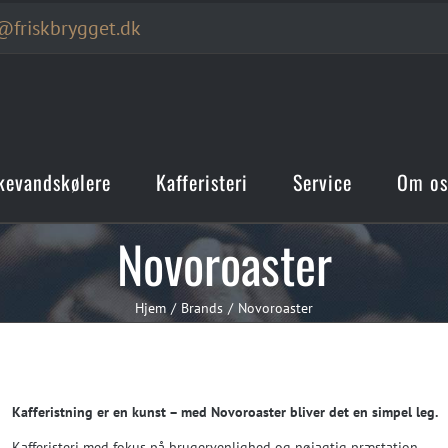
@friskbrygget.dk
kevandskølere
Kafferisteri
Service
Om os
Novoroaster
Hjem
Brands
Novoroaster
Kafferistning er en kunst – med Novoroaster bliver det en simpel leg.
Kafferisteri med fokus på brugervenlighed og nøjagtig præstation.