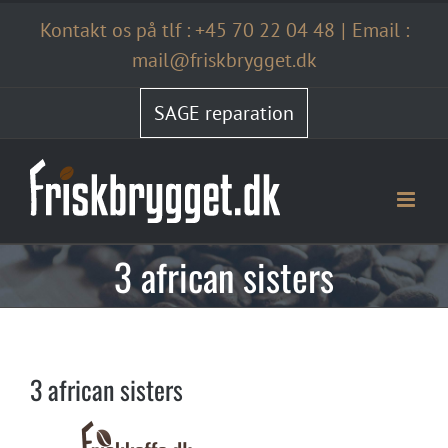
Skip
Kontakt os på tlf :
+45 70 22 04 48
|
Email :
to
content
mail@friskbrygget.dk
SAGE reparation
3 african sisters
3 african sisters