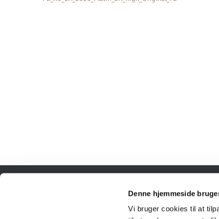
FRISKBRYGGET.DK
Denne hjemmeside bruger
Vi bruger cookies til at til
Rørvangsvej 43a