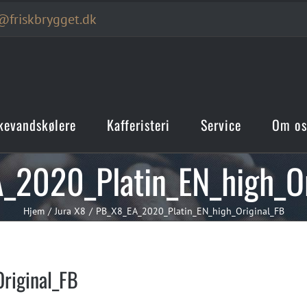
@friskbrygget.dk
kevandskølere
Kafferisteri
Service
Om os
_2020_Platin_EN_high_Or
Hjem
Jura X8
PB_X8_EA_2020_Platin_EN_high_Original_FB
riginal_FB