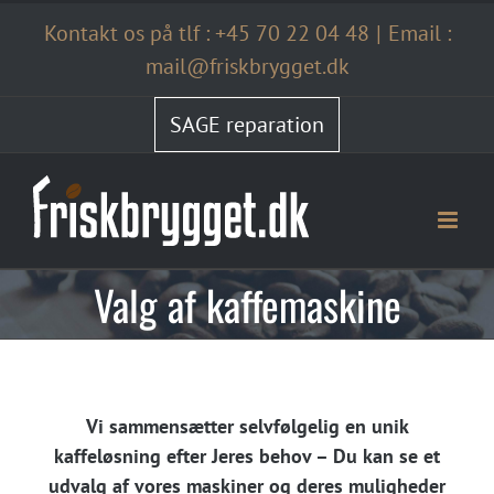
Skip
Kontakt os på tlf :
+45 70 22 04 48
|
Email :
to
content
mail@friskbrygget.dk
SAGE reparation
Valg af kaffemaskine
Vi sammensætter selvfølgelig en unik
kaffeløsning efter Jeres behov – Du kan se et
udvalg af vores maskiner og deres muligheder