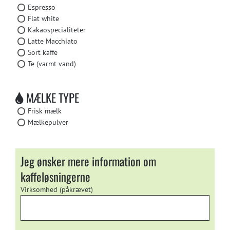
Espresso
Flat white
Kakaospecialiteter
Latte Macchiato
Sort kaffe
Te (varmt vand)
MÆLKE TYPE
Frisk mælk
Mælkepulver
Jeg ønsker mere information om
kaffeløsningerne
Virksomhed (påkrævet)